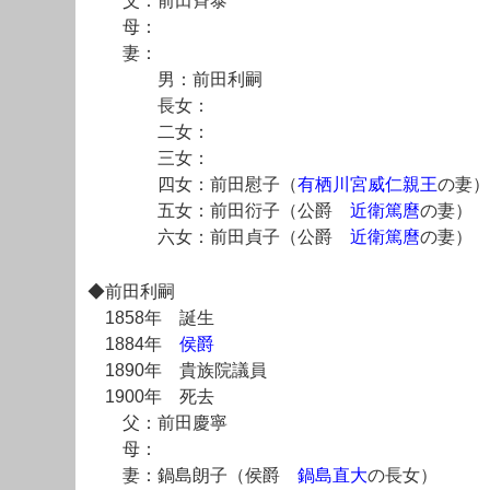
父：前田斉泰
母：
妻：
男：前田利嗣
長女：
二女：
三女：
四女：前田慰子（
有栖川宮威仁親王
の妻）
五女：前田衍子（公爵
近衛篤麿
の妻）
六女：前田貞子（公爵
近衛篤麿
の妻）
◆前田利嗣
1858年 誕生
1884年
侯爵
1890年 貴族院議員
1900年 死去
父：前田慶寧
母：
妻：鍋島朗子（侯爵
鍋島直大
の長女）