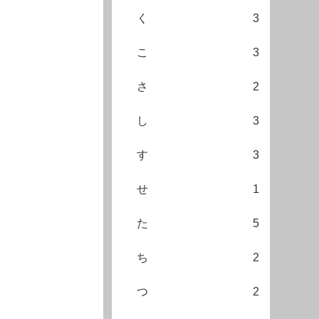
く
3
こ
3
さ
2
し
3
す
3
せ
1
た
5
ち
2
つ
2