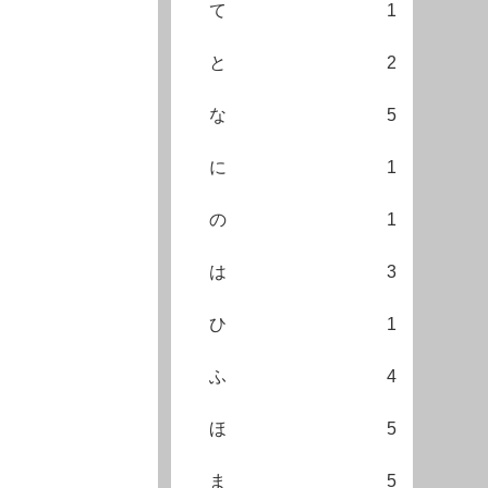
て
1
と
2
な
5
に
1
の
1
は
3
ひ
1
ふ
4
ほ
5
ま
5