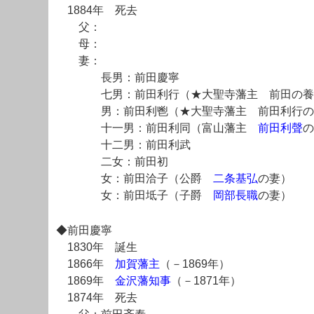
1884年 死去
父：
母：
妻：
長男：前田慶寧
七男：前田利行（★大聖寺藩主 前田の養
男：前田利鬯（★大聖寺藩主 前田利行の
十一男：前田利同（富山藩主
前田利聲
の
十二男：前田利武
二女：前田初
女：前田洽子（公爵
二条基弘
の妻）
女：前田坻子（子爵
岡部長職
の妻）
◆前田慶寧
1830年 誕生
1866年
加賀藩主
（－1869年）
1869年
金沢藩知事
（－1871年）
1874年 死去