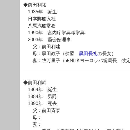
◆前田利祐
1935年 誕生
日本郵船入社
八馬汽船常務
1990年 宮内庁掌典職掌典
2003年 霞会館理事
父：前田利建
母：黒田政子（侯爵
黒田長礼
の長女）
妻：牧万里子（★NHKヨーロッパ総局長 牧定
◆前田利武
1864年 誕生
1884年 男爵
1890年 死去
父：前田斉泰
母：
妻：