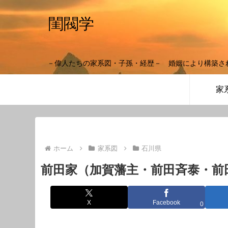
閨閥学
－偉人たちの家系図・子孫・経歴－ 婚姻により構築さ
家
ホーム
家系図
石川県
前田家（加賀藩主・前田斉泰・前
X
Facebook
0