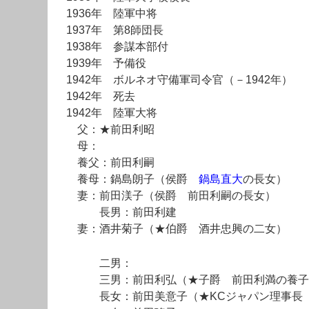
1936年 陸軍中将
1937年 第8師団長
1938年 参謀本部付
1939年 予備役
1942年 ボルネオ守備軍司令官（－1942年）
1942年 死去
1942年 陸軍大将
父：★前田利昭
母：
養父：前田利嗣
養母：鍋島朗子（侯爵
鍋島直大
の長女）
妻：前田渼子（侯爵 前田利嗣の長女）
長男：前田利建
妻：酒井菊子（★伯爵 酒井忠興の二女）
二男：
三男：前田利弘（★子爵 前田利満の養子
長女：前田美意子（★KCジャパン理事長 