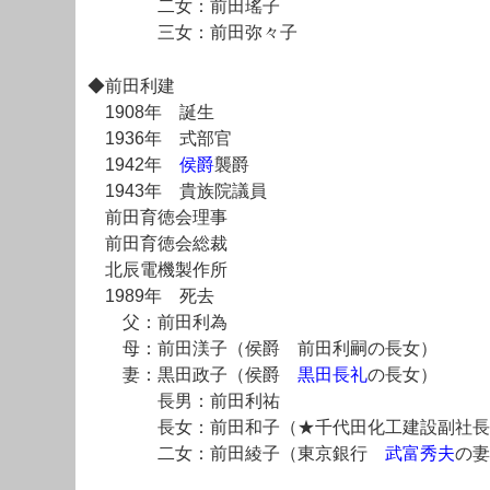
二女：前田瑤子
三女：前田弥々子
◆前田利建
1908年 誕生
1936年 式部官
1942年
侯爵
襲爵
1943年 貴族院議員
前田育徳会理事
前田育徳会総裁
北辰電機製作所
1989年 死去
父：前田利為
母：前田渼子（侯爵 前田利嗣の長女）
妻：黒田政子（侯爵
黒田長礼
の長女）
長男：前田利祐
長女：前田和子（★千代田化工建設副社長 
二女：前田綾子（東京銀行
武富秀夫
の妻