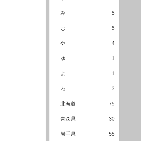
み
5
む
5
や
4
ゆ
1
よ
1
わ
3
北海道
75
青森県
30
岩手県
55