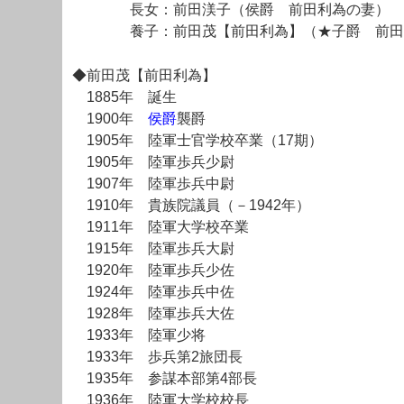
長女：前田渼子（侯爵 前田利為の妻）
養子：前田茂【前田利為】（★子爵 前田
◆前田茂【前田利為】
1885年 誕生
1900年
侯爵
襲爵
1905年 陸軍士官学校卒業（17期）
1905年 陸軍歩兵少尉
1907年 陸軍歩兵中尉
1910年 貴族院議員（－1942年）
1911年 陸軍大学校卒業
1915年 陸軍歩兵大尉
1920年 陸軍歩兵少佐
1924年 陸軍歩兵中佐
1928年 陸軍歩兵大佐
1933年 陸軍少将
1933年 歩兵第2旅団長
1935年 参謀本部第4部長
1936年 陸軍大学校校長