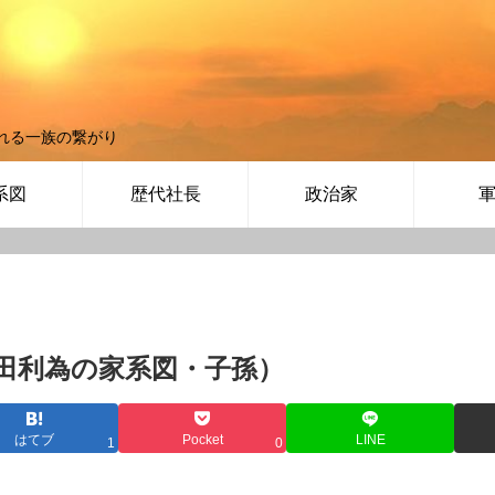
れる一族の繋がり
系図
歴代社長
政治家
田利為の家系図・子孫）
はてブ
Pocket
LINE
1
0