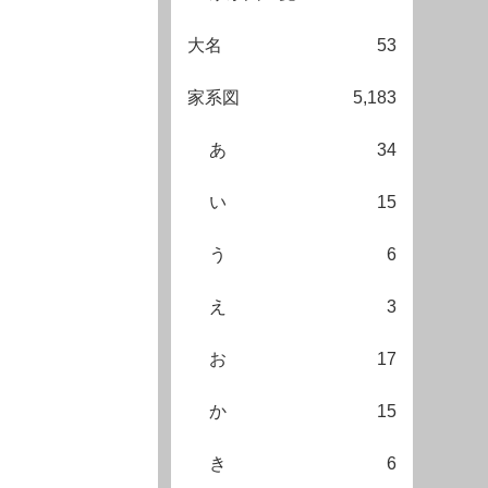
大名
53
家系図
5,183
あ
34
い
15
う
6
え
3
お
17
か
15
き
6