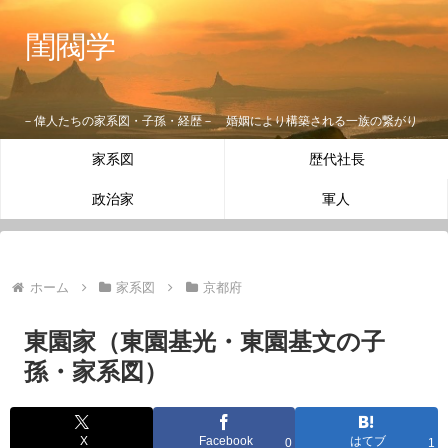
閨閥学
－偉人たちの家系図・子孫・経歴－ 婚姻により構築される一族の繋がり
家系図
歴代社長
政治家
軍人
ホーム
家系図
京都府
東園家（東園基光・東園基文の子
孫・家系図）
X
Facebook
はてブ
0
1