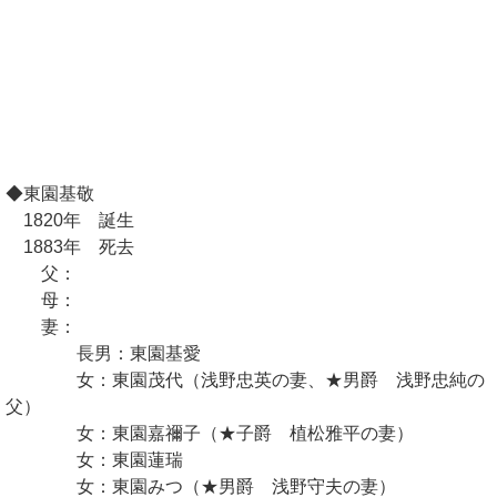
◆東園基敬
1820年 誕生
1883年 死去
父：
母：
妻：
長男：東園基愛
女：東園茂代（浅野忠英の妻、★男爵 浅野忠純の
父）
女：東園嘉禰子（★子爵 植松雅平の妻）
女：東園蓮瑞
女：東園みつ（★男爵 浅野守夫の妻）