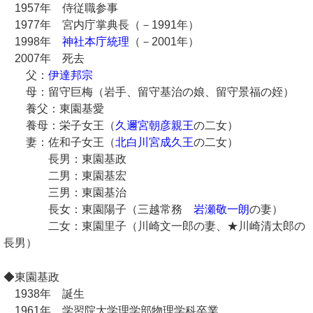
1957年 侍従職参事
1977年 宮内庁掌典長（－1991年）
1998年
神社本庁統理
（－2001年）
2007年 死去
父：
伊達邦宗
母：留守巨梅（岩手、留守基治の娘、留守景福の姪）
養父：東園基愛
養母：栄子女王（
久邇宮朝彦親王
の二女）
妻：佐和子女王（
北白川宮成久王
の二女）
長男：東園基政
二男：東園基宏
三男：東園基治
長女：東園陽子（三越常務
岩瀬敬一朗
の妻）
二女：東園里子（川崎文一郎の妻、★川崎清太郎の
長男）
◆東園基政
1938年 誕生
1961年 学習院大学理学部物理学科卒業