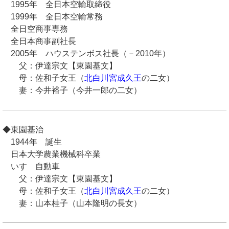
1995年 全日本空輸取締役
1999年 全日本空輸常務
全日空商事専務
全日本商事副社長
2005年 ハウステンボス社長（－2010年）
父：伊達宗文【東園基文】
母：佐和子女王（
北白川宮成久王
の二女）
妻：今井裕子（今井一郎の二女）
◆東園基治
1944年 誕生
日本大学農業機械科卒業
いすゞ自動車
父：伊達宗文【東園基文】
母：佐和子女王（
北白川宮成久王
の二女）
妻：山本桂子（山本隆明の長女）