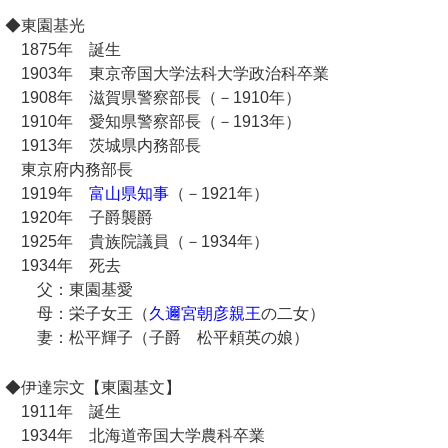
◆東園基光
1875年 誕生
1903年 東京帝国大学法科大学政治科卒業
1908年 滋賀県警察部長（－1910年）
1910年 愛知県警察部長（－1913年）
1913年 茨城県内務部長
東京府内務部長
1919年
富山県知事
（－1921年）
1920年 子爵襲爵
1925年 貴族院議員（－1934年）
1934年 死去
父：東園基愛
母：栄子女王（
久邇宮朝彦親王
の二女）
妻：松平輝子（子爵 松平頼英の娘）
◆伊達宗文【東園基文】
1911年 誕生
1934年 北海道帝国大学農科卒業