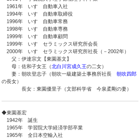
1961年 いすゞ自動車入社
1994年 いすゞ自動車取締役
1996年 いすゞ自動車常務
1998年 いすゞ自動車専務
1999年 いすゞ自動車顧問
1999年 いすゞセラミックス研究所会長
2000年 いすゞセラミックス研究所社長（－2002年）
父：伊達宗文【東園基文】
母：佐和子女王（
北白川宮成久王
の二女）
妻：朝吹登志子（朝吹一級建築士事務所社長
朝吹四郎
の長女）
長女：東園優里子（文部科学省 今泉柔剛の妻）
◆東園基宏
1942年 誕生
1965年 学習院大学経済学部卒業
1965年 全日本空輸入社