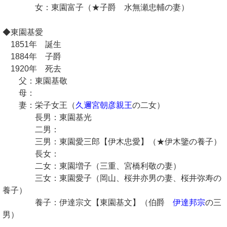
女：東園富子（★子爵 水無瀬忠輔の妻）
◆東園基愛
1851年 誕生
1884年 子爵
1920年 死去
父：東園基敬
母：
妻：栄子女王（
久邇宮朝彦親王
の二女）
長男：東園基光
二男：
三男：東園愛三郎【伊木忠愛】（★伊木鑒の養子）
長女：
二女：東園増子（三重、宮橋利敬の妻）
三女：東園愛子（岡山、桜井亦男の妻、桜井弥寿の
養子）
養子：伊達宗文【東園基文】（伯爵
伊達邦宗
の三
男）