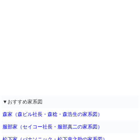
▼おすすめ家系図
森家（森ビル社長・森稔・森浩生の家系図）
服部家（セイコー社長・服部真二の家系図）
松下家（パナソニック・松下幸之助の家系図）