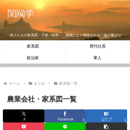
閨閥学
－偉人たちの家系図・子孫・経歴－ 婚姻により構築される一族の繋がり
家系図
歴代社長
政治家
軍人
ホーム
まとめ
家系図一覧
農業会社・家系図一覧
X
Facebook
はてブ
0
1