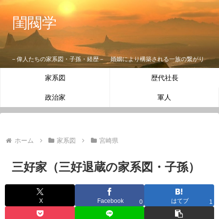
閨閥学
－偉人たちの家系図・子孫・経歴－ 婚姻により構築される一族の繋がり
家系図
歴代社長
政治家
軍人
ホーム
家系図
宮崎県
三好家（三好退蔵の家系図・子孫）
X
Facebook
はてブ
0
1