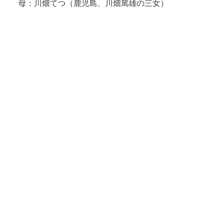
母：川畑てつ（鹿児島、川畑篤雄の三女）