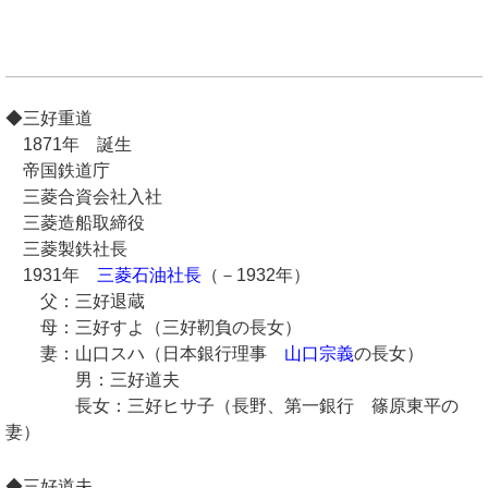
◆三好重道
1871年 誕生
帝国鉄道庁
三菱合資会社入社
三菱造船取締役
三菱製鉄社長
1931年
三菱石油社長
（－1932年）
父：三好退蔵
母：三好すよ（三好靭負の長女）
妻：山口スハ（日本銀行理事
山口宗義
の長女）
男：三好道夫
長女：三好ヒサ子（長野、第一銀行 篠原東平の
妻）
◆三好道夫