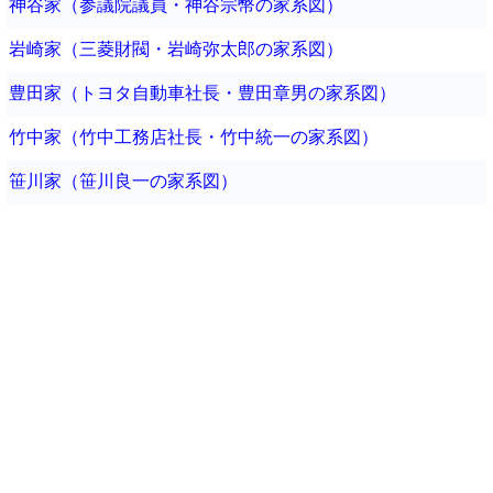
神谷家（参議院議員・神谷宗幣の家系図）
岩崎家（三菱財閥・岩崎弥太郎の家系図）
豊田家（トヨタ自動車社長・豊田章男の家系図）
竹中家（竹中工務店社長・竹中統一の家系図）
笹川家（笹川良一の家系図）