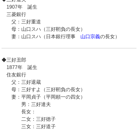
1907年 誕生
三菱銀行
父：三好重道
母：山口スハ（三好靭負の長女）
妻：山口スハ（日本銀行理事
山口宗義
の長女）
◆三好丑郎
1877年 誕生
住友銀行
父：三好退蔵
母：三好すよ（三好靭負の長女）
妻：平岡貞子（平岡頼一の四女）
男：三好達夫
長女：
二女：三好徳子
三女：三好道子