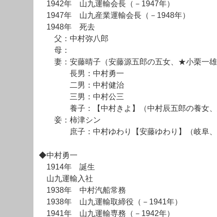
1942年 山九運輸会長（－1947年）
1947年 山九産業運輸会長（－1948年）
1948年 死去
父：中村弥八郎
母：
妻：安藤晴子（安藤源五郎の五女、★小栗一雄
長男：中村勇一
二男：中村健治
三男：中村公三
養子：【中村きよ】（中村辰五郎の養女、鳥
妾：柿津シン
庶子：中村ゆわり【安藤ゆわり】（岐阜、安
◆中村勇一
1914年 誕生
山九運輸入社
1938年 中村汽船常務
1938年 山九運輸取締役（－1941年）
1941年 山九運輸専務（－1942年）