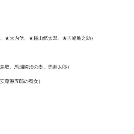
、★大内信、★横山鉱太郎、★吉崎亀之助）
取、馬淵憐治の妻、馬淵太郎）
藤源五郎の養女）