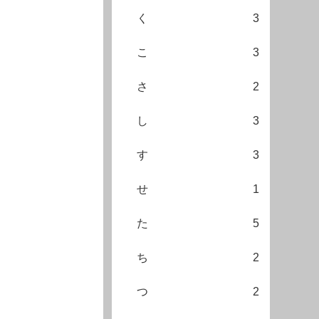
く
3
こ
3
さ
2
し
3
す
3
せ
1
た
5
ち
2
つ
2