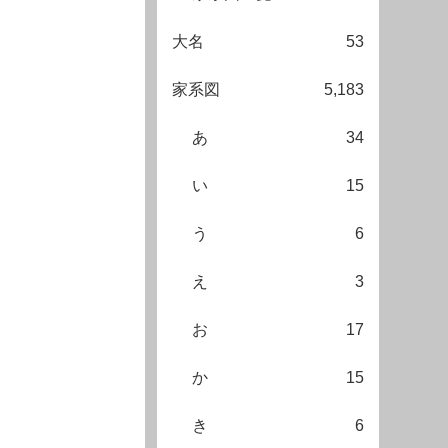
大名
53
家系図
5,183
あ
34
い
15
う
6
え
3
お
17
か
15
き
6