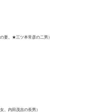
妻、★三ツ本常彦の二男）
女、内田茂吉の長男）