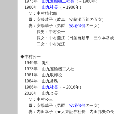
1973年
山九運輸機工社長
（－1980年）
1980年
山九社長
（－1986年）
父：中村精七郎
母：安藤晴子（岐阜、安藤源五郎の五女）
妻：安場華子（男爵
安場保健
の三女）
長男：中村公一
長女：中村圭江（日産自動車 三ツ本常成の
二女：中村光江
◆中村公一
1949年 誕生
1973年 山九運輸機工入社
1981年 山九取締役
1984年 山九常務
1986年
山九社長
（－2016年）
2016年 山九会長
父：中村公三
母：安場華子（男爵
安場保健
の三女）
妻：内田幸子（★大東証券社長 内田邦夫の長