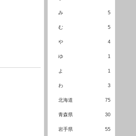
み
5
む
5
や
4
ゆ
1
よ
1
わ
3
北海道
75
青森県
30
岩手県
55