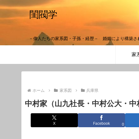
閨閥学
－偉人たちの家系図・子孫・経歴－ 婚姻により構築さ
家
ホーム
家系図
兵庫県
中村家（山九社長・中村公大・中
X
Facebook
0