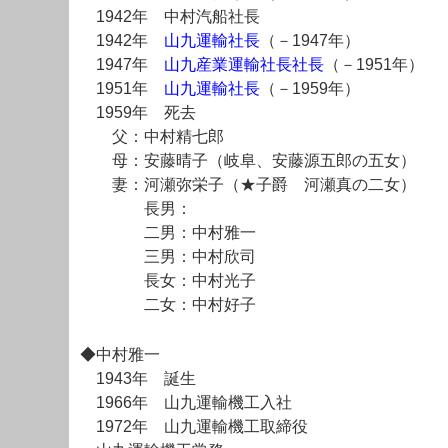
1942年 中村汽船社長
1942年
山九運輸社長
（－1947年）
1947年
山九産業運輸社長社長
（－1951年）
1951年
山九運輸社長
（－1959年）
1959年 死去
父：中村精七郎
母：安藤晴子（岐阜、安藤源五郎の五女）
妻：河瀬弥栄子（★子爵 河瀬真の二女）
長男：
二男：中村雅一
三男：中村欣司
長女：中村光子
二女：中村好子
◆中村雅一
1943年 誕生
1966年 山九運輸機工入社
1972年 山九運輸機工取締役