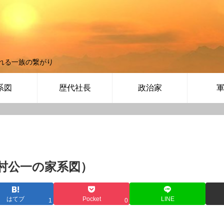
れる一族の繋がり
系図
歴代社長
政治家
村公一の家系図）
はてブ
Pocket
LINE
1
0