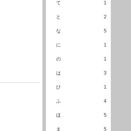
て
1
と
2
な
5
に
1
の
1
は
3
ひ
1
ふ
4
ほ
5
ま
5