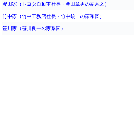
豊田家（トヨタ自動車社長・豊田章男の家系図）
竹中家（竹中工務店社長・竹中統一の家系図）
笹川家（笹川良一の家系図）