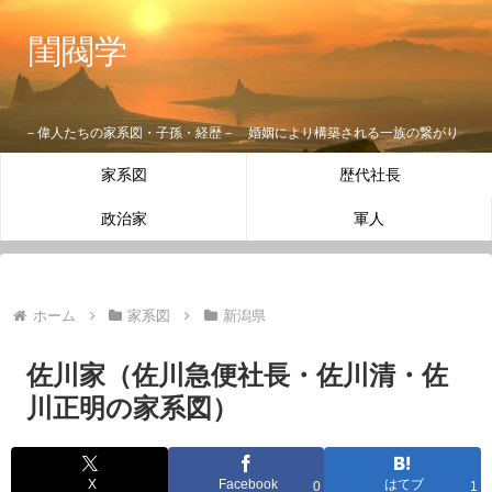
閨閥学
－偉人たちの家系図・子孫・経歴－ 婚姻により構築される一族の繋がり
家系図
歴代社長
政治家
軍人
ホーム
家系図
新潟県
佐川家（佐川急便社長・佐川清・佐
川正明の家系図）
X
Facebook
はてブ
0
1