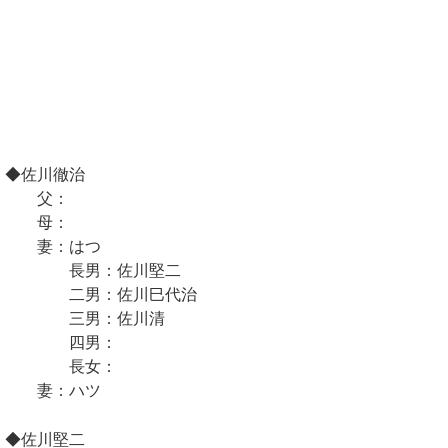
◆佐川徹治
父：
母：
妻：はつ
長男：佐川堅二
二男：佐川巳代治
三男：佐川清
四男：
長女：
妻：ハツ
◆佐川堅二