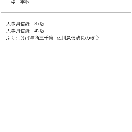
母：幸枝
人事興信録 37版
人事興信録 42版
ふりむけば年商三千億 : 佐川急便成長の核心