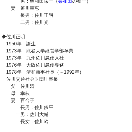
男：栗和田栄一（
栗和田
の養子）
妻：笹川幸恵
長男：佐川正明
二男：佐川光
◆佐川正明
1950年 誕生
1973年 龍谷大学経営学部卒業
1973年 九州佐川急便入社
1976年 大阪佐川急便専務
1978年 清和商事社長（－1992年）
佐川交通社会財団理事長
父：佐川清
母：幸枝
妻：百合子
長男：佐川鉄平
二男：佐川大輔
長女：佐川玲