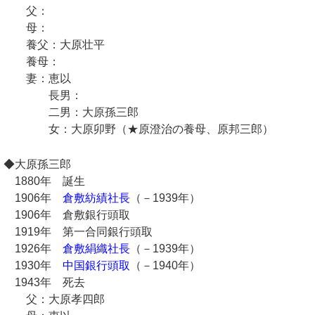
父：
母：
養父：大原壮平
養母：
妻：恵以
長男：
二男：大原孫三郎
女：大原卯野（★原澄治の養母、原邦三郎）
◆大原孫三郎
1880年 誕生
1906年
倉敷紡績社長
（－1939年）
1906年 倉敷銀行頭取
1919年 第一合同銀行頭取
1926年
倉敷絹織社長
（－1939年）
1930年
中国銀行頭取
（－1940年）
1943年 死去
父：大原孝四郎