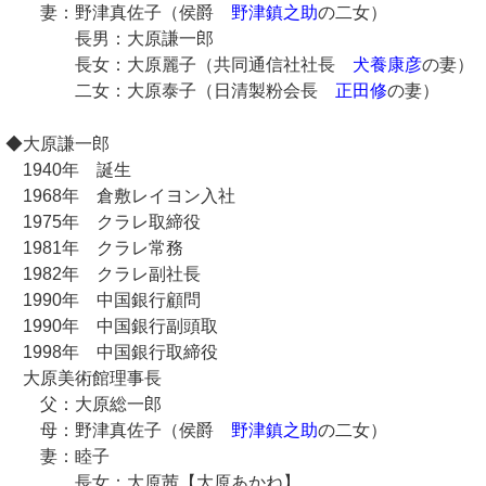
妻：野津真佐子（侯爵
野津鎮之助
の二女）
長男：大原謙一郎
長女：大原麗子（共同通信社社長
犬養康彦
の妻）
二女：大原泰子（日清製粉会長
正田修
の妻）
◆大原謙一郎
1940年 誕生
1968年 倉敷レイヨン入社
1975年 クラレ取締役
1981年 クラレ常務
1982年 クラレ副社長
1990年 中国銀行顧問
1990年 中国銀行副頭取
1998年 中国銀行取締役
大原美術館理事長
父：大原総一郎
母：野津真佐子（侯爵
野津鎮之助
の二女）
妻：睦子
長女：大原茜【大原あかね】