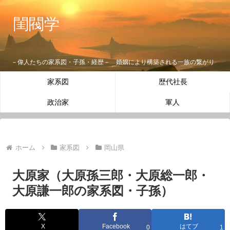
閨閥学
－偉人たちの家系図・子孫・経歴－ 婚姻により構築される一族の繋がり
家系図
歴代社長
政治家
軍人
ホーム
家系図
岡山県
大原家（大原孫三郎・大原総一郎・
大原謙一郎の家系図・子孫）
X
Facebook
はてブ
0
1