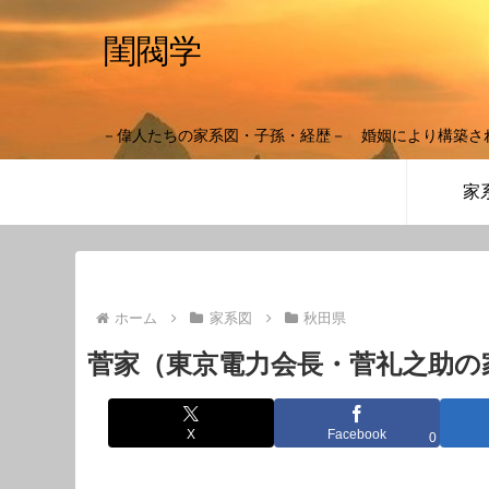
閨閥学
－偉人たちの家系図・子孫・経歴－ 婚姻により構築さ
家
ホーム
家系図
秋田県
菅家（東京電力会長・菅礼之助の
X
Facebook
0