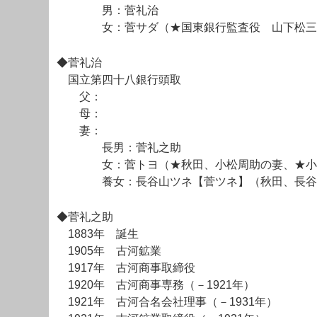
男：菅礼治
女：菅サダ（★国東銀行監査役 山下松三
◆菅礼治
国立第四十八銀行頭取
父：
母：
妻：
長男：菅礼之助
女：菅トヨ（★秋田、小松周助の妻、★小
養女：長谷山ツネ【菅ツネ】（秋田、長谷
◆菅礼之助
1883年 誕生
1905年 古河鉱業
1917年 古河商事取締役
1920年 古河商事専務（－1921年）
1921年 古河合名会社理事（－1931年）