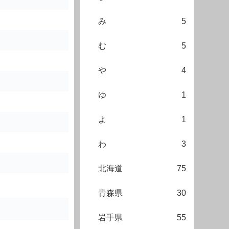
み
5
む
5
や
4
ゆ
1
よ
1
わ
3
北海道
75
青森県
30
岩手県
55