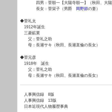
四男：菅順一【大陽寺順一】（秋田、大陽
長女：菅栄子（男爵
岡野節
の妻）
◆菅礼太
1912年誕生
三菱鉱業
父：菅礼之助
母：長瀬サキ（秋田、長瀬直倫の長女）
◆菅元彦
1918年 誕生
父：菅礼之助
母：長瀬サキ（秋田、長瀬直倫の長女）
人事興信録 8版
人事興信録 13版
日本近現代人物履歴事典