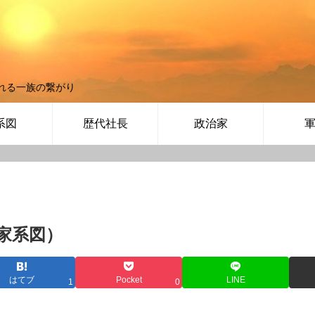
れる一族の繋がり
系図
歴代社長
政治家
家系図）
はてブ
Pocket
LINE
1
0