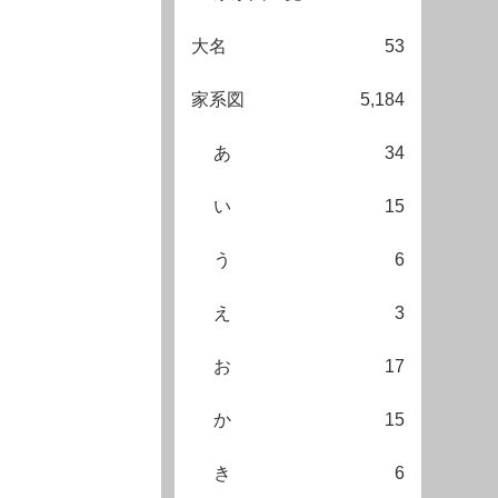
大名
53
家系図
5,184
あ
34
い
15
う
6
え
3
お
17
か
15
き
6