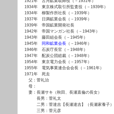
1921年 古河鉱業取締役（－1931年）
1934年 東京株式取引所監査役（－1939年）
1934年 柳製作所社長（－1939年）
1937年 日満鉱業会長（－1939年）
1939年 帝国鉱業開発社長
1942年 帝国マンガン社長（－1943年）
1943年 藤田組会長（－1945年）
1945年
同和鉱業会長
（－1946年）
1946年 石炭庁長官（－1948年）
1947年 配炭公団総裁（－1948年）
1954年 東京電力会長（－1957年）
1955年 電気事業連合会会長（－1961年）
1971年 死去
父：菅礼治
母：
妻：長瀬サキ（秋田、長瀬直倫の長女）
長男：菅礼太
二男：菅達吉【長瀬達吉】（長瀬家養子）
三男：菅元彦