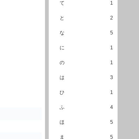
て
1
と
2
な
5
に
1
の
1
は
3
ひ
1
ふ
4
ほ
5
ま
5