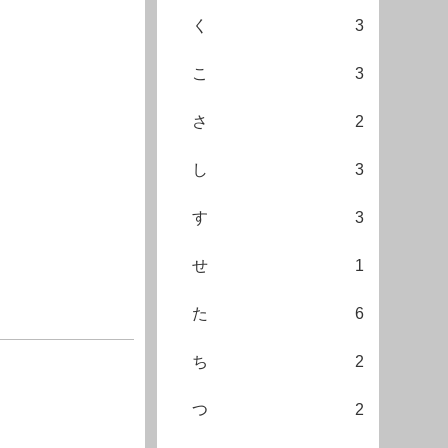
く
3
こ
3
さ
2
し
3
す
3
せ
1
た
6
ち
2
つ
2