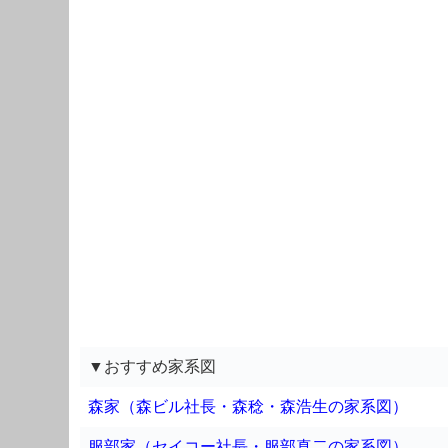
▼おすすめ家系図
森家（森ビル社長・森稔・森浩生の家系図）
服部家（セイコー社長・服部真二の家系図）