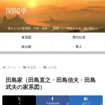
閨閥学
－偉人たちの家系図・子孫・経歴－ 婚姻により構築される一族の繋がり
家系図
歴代社長
政治家
軍人
ホーム
家系図
山口県
田島家（田島直之・田島信夫・田島
武夫の家系図）
X
Facebook
はてブ
0
1