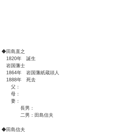
◆田島直之
1820年 誕生
岩国藩士
1864年 岩国藩紙蔵頭人
1888年 死去
父：
母：
妻：
長男：
二男：田島信夫
◆田島信夫