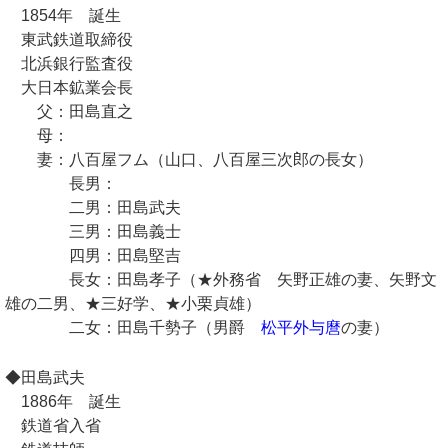
1854年 誕生
東武鉄道取締役
北浜銀行監査役
大日本鉱業会長
父：田島直之
母：
妻：八百屋フム（山口、八百屋三次郎の長女）
長男：
二男：田島武夫
三男：田島義士
四男：田島堅吉
長女：田島孝子（★外務省 矢野正雄の妻、矢野文
雄の二男、★三好学、★小栗貞雄）
二女：田島千勢子（男爵
松平外与麿
の妻）
◆田島武夫
1886年 誕生
鉄道省入省