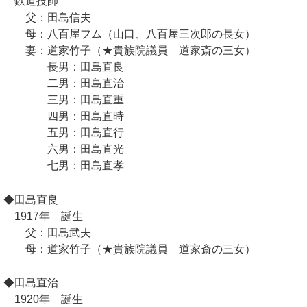
鉄道技師
父：田島信夫
母：八百屋フム（山口、八百屋三次郎の長女）
妻：道家竹子（★貴族院議員 道家斎の三女）
長男：田島直良
二男：田島直治
三男：田島直重
四男：田島直時
五男：田島直行
六男：田島直光
七男：田島直孝
◆田島直良
1917年 誕生
父：田島武夫
母：道家竹子（★貴族院議員 道家斎の三女）
◆田島直治
1920年 誕生