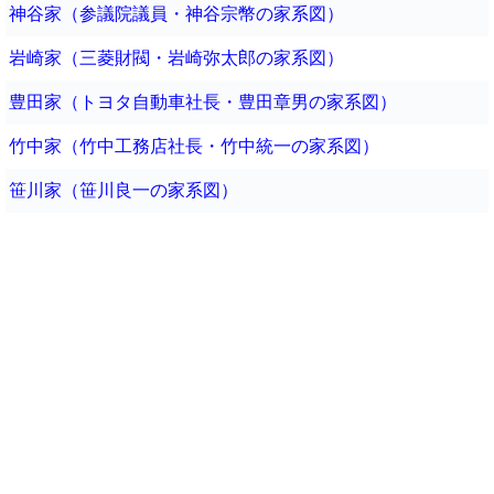
神谷家（参議院議員・神谷宗幣の家系図）
岩崎家（三菱財閥・岩崎弥太郎の家系図）
豊田家（トヨタ自動車社長・豊田章男の家系図）
竹中家（竹中工務店社長・竹中統一の家系図）
笹川家（笹川良一の家系図）