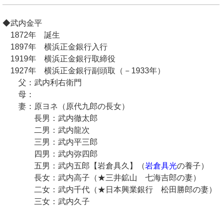
◆武内金平
1872年 誕生
1897年 横浜正金銀行入行
1919年 横浜正金銀行取締役
1927年 横浜正金銀行副頭取（－1933年）
父：武内利右衛門
母：
妻：原ヨネ（原代九郎の長女）
長男：武内徹太郎
二男：武内龍次
三男：武内平三郎
四男：武内弥四郎
五男：武内五郎【岩倉具久】（
岩倉具光
の養子）
長女：武内高子（★三井鉱山 七海吉郎の妻）
二女：武内千代（★日本興業銀行 松田勝郎の妻）
三女：武内久子