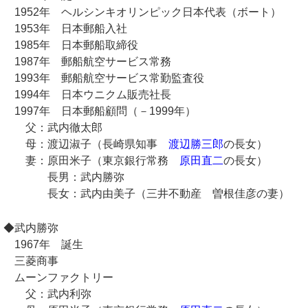
1952年 ヘルシンキオリンピック日本代表（ボート）
1953年 日本郵船入社
1985年 日本郵船取締役
1987年 郵船航空サービス常務
1993年 郵船航空サービス常勤監査役
1994年 日本ウニクム販売社長
1997年 日本郵船顧問（－1999年）
父：武内徹太郎
母：渡辺淑子（長崎県知事
渡辺勝三郎
の長女）
妻：原田米子（東京銀行常務
原田直二
の長女）
長男：武内勝弥
長女：武内由美子（三井不動産 曽根佳彦の妻）
◆武内勝弥
1967年 誕生
三菱商事
ムーンファクトリー
父：武内利弥