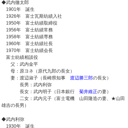
◆武内徹太郎
1901年 誕生
1926年 富士瓦斯紡績入社
1950年 富士紡績取締役
1956年 富士紡績常務
1958年 富士紡績専務
1960年 富士紡績社長
1970年 富士紡績会長
富士紡績相談役
父：武内金平
母：原ヨネ（原代九郎の長女）
妻：渡辺淑子（長崎県知事
渡辺勝三郎
の長女）
長男：武内利弥
長女：武内明子（日本銀行
菊井維正
の妻）
二女：武内元子（富士電機 山田隆造の妻、★山田
雄吉の長男）
◆武内利弥
1930年 誕生