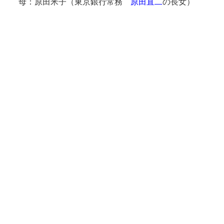
母：原田米子（東京銀行常務
原田直二
の長女）