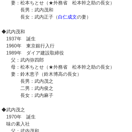
妻：松本ちとせ（★外務省 松本幹之助の長女）
長男：武内茂和
長女：武内正子（
白仁成文
の妻）
◆武内茂和
1937年 誕生
1960年 東京銀行入行
1989年 ダイア建設取締役
父：武内弥四郎
母：松本ちとせ（★外務省 松本幹之助の長女）
妻：鈴木恵子（鈴木博高の長女）
長男：武内茂之
二男：武内俊之
長女：武内麻子
◆武内茂之
1970年 誕生
味の素入社
父：武内茂和