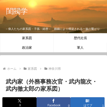
閨閥学
－偉人たちの家系図・子孫・経歴－ 婚姻により構築される一族の繋がり
家系図
歴代社長
政治家
軍人
ホーム
家系図
神奈川県
武内家（外務事務次官・武内龍次・
武内徹太郎の家系図）
X
Facebook
はてブ
0
1