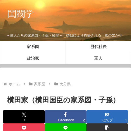
閨閥学
－偉人たちの家系図・子孫・経歴－ 婚姻により構築される一族の繋がり
家系図
歴代社長
政治家
軍人
ホーム
家系図
大分県
横田家（横田国臣の家系図・子孫）
X
Facebook
はてブ
0
1