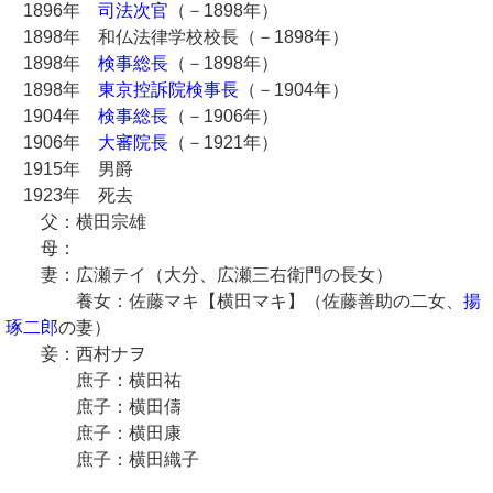
1896年
司法次官
（－1898年）
1898年 和仏法律学校校長（－1898年）
1898年
検事総長
（－1898年）
1898年
東京控訴院検事長
（－1904年）
1904年
検事総長
（－1906年）
1906年
大審院長
（－1921年）
1915年 男爵
1923年 死去
父：横田宗雄
母：
妻：広瀬テイ（大分、広瀬三右衛門の長女）
養女：佐藤マキ【横田マキ】（佐藤善助の二女、
揚
琢二郎
の妻）
妾：西村ナヲ
庶子：横田祐
庶子：横田儔
庶子：横田康
庶子：横田織子