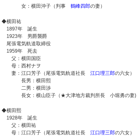
女：横田沖子（判事
鶴峰四郎
の妻）
◆横田祐
1897年 誕生
1923年 男爵襲爵
尾張電気軌道取締役
1959年 死去
父：横田国臣
母：西村ナヲ
妻：江口芳子（尾張電気軌道社長
江口理三郎
の六女）
長男：横田熙
二男：横田渉
長女：横山臣子（★大津地方裁判所長 小堀勇の妻)
◆横田熙
1928年 誕生
父：横田祐
母：江口芳子（尾張電気軌道社長
江口理三郎
の六女）