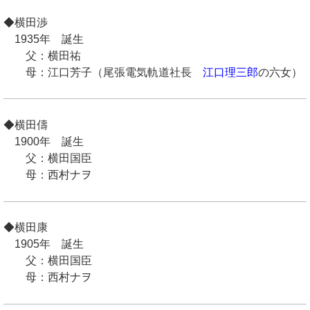
◆横田渉
1935年 誕生
父：横田祐
母：江口芳子（尾張電気軌道社長
江口理三郎
の六女）
◆横田儔
1900年 誕生
父：横田国臣
母：西村ナヲ
◆横田康
1905年 誕生
父：横田国臣
母：西村ナヲ