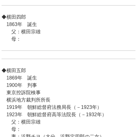
◆横田四郎
1863年 誕生
父：横田宗雄
母：
◆横田五郎
1869年 誕生
1900年 判事
東京控訴院検事
横浜地方裁判所所長
1919年 朝鮮総督府法務局長（－1923年）
1923年 朝鮮総督府高等法院長（－1932年）
父：横田宗雄
母：
妻：浜野チヨ（大分、浜野定四郎の二女）