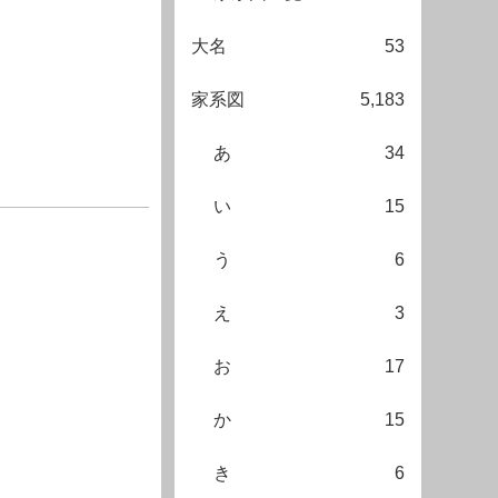
大名
53
家系図
5,183
あ
34
い
15
う
6
え
3
お
17
か
15
き
6