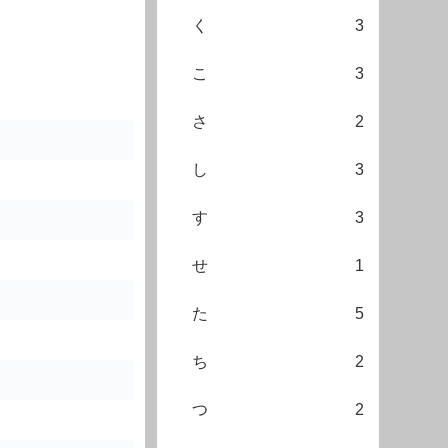
く
3
こ
3
さ
2
し
3
す
3
せ
1
た
5
ち
2
つ
2