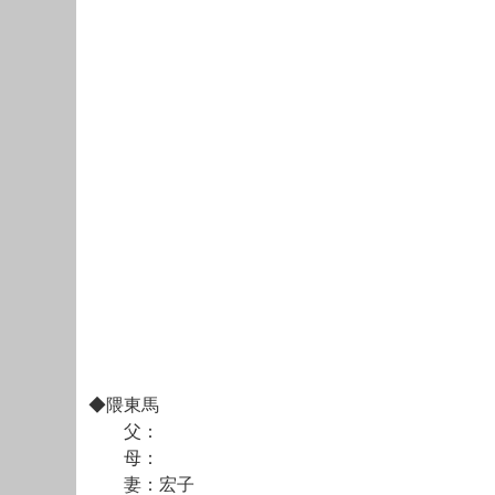
◆隈東馬
父：
母：
妻：宏子