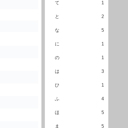
て
1
と
2
な
5
に
1
の
1
は
3
ひ
1
ふ
4
ほ
5
ま
5