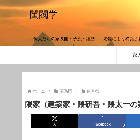
閨閥学
－偉人たちの家系図・子孫・経歴－ 婚姻により構築さ
家
ホーム
家系図
東京都
隈家（建築家・隈研吾・隈太一の
X
Facebook
0