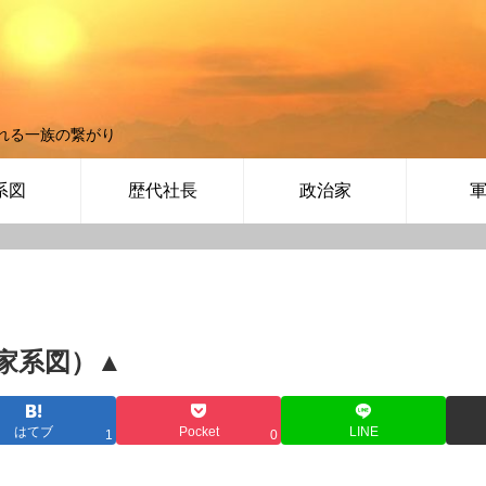
れる一族の繋がり
系図
歴代社長
政治家
家系図）▲
はてブ
Pocket
LINE
1
0