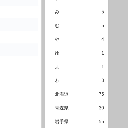
み
5
む
5
や
4
ゆ
1
よ
1
わ
3
北海道
75
青森県
30
岩手県
55