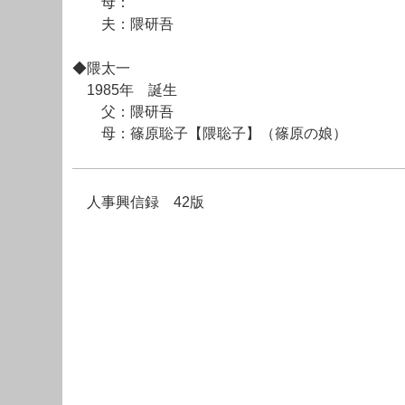
母：
夫：隈研吾
◆隈太一
1985年 誕生
父：隈研吾
母：篠原聡子【隈聡子】（篠原の娘）
人事興信録 42版