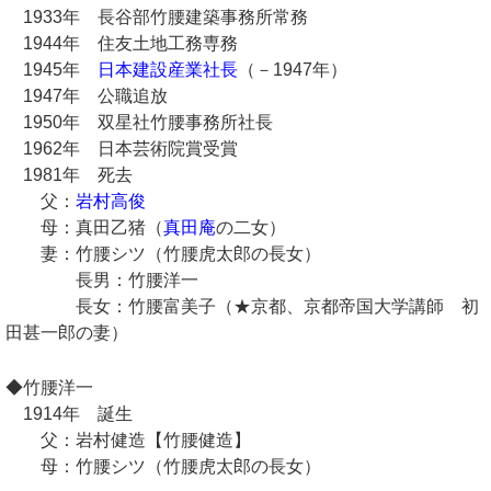
1933年 長谷部竹腰建築事務所常務
1944年 住友土地工務専務
1945年
日本建設産業社長
（－1947年）
1947年 公職追放
1950年 双星社竹腰事務所社長
1962年 日本芸術院賞受賞
1981年 死去
父：
岩村高俊
母：真田乙猪（
真田庵
の二女）
妻：竹腰シツ（竹腰虎太郎の長女）
長男：竹腰洋一
長女：竹腰富美子（★京都、京都帝国大学講師 初
田甚一郎の妻）
◆竹腰洋一
1914年 誕生
父：岩村健造【竹腰健造】
母：竹腰シツ（竹腰虎太郎の長女）