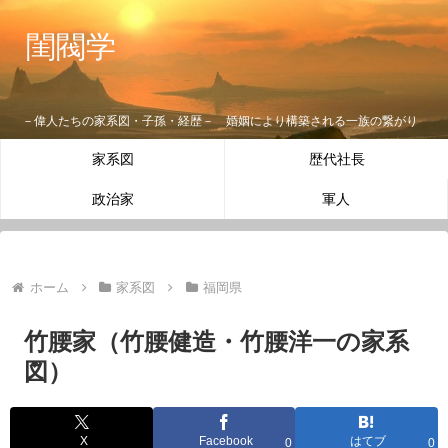
閨閥学
－偉人たちの家系図・子孫・経歴－ 婚姻により構築される一族の繋がり
家系図
歴代社長
政治家
軍人
ホーム
家系図
福岡県
竹腰家（竹腰健造・竹腰洋一の家系
図）
X
Facebook
はてブ
0
0