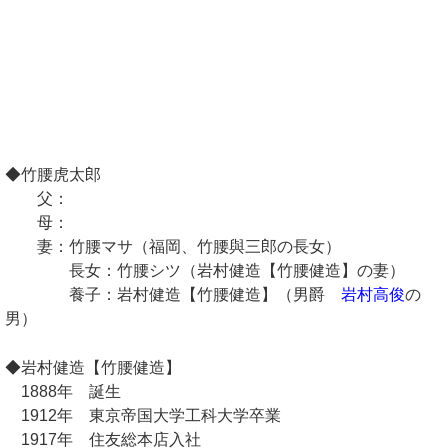
◆竹腰虎太郎
父：
母：
妻：竹腰マサ（福岡、竹腰與三郎の長女）
長女：竹腰シツ（岩村健造【竹腰健造】の妻）
養子：岩村健造【竹腰健造】（男爵
岩村高俊
の
男）
◆岩村健造【竹腰健造】
1888年 誕生
1912年 東京帝国大学工科大学卒業
1917年 住友総本店入社