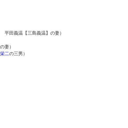
平田義温【三島義温】の妻）
の妻）
栄二
の三男）