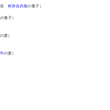
社長
村井吉兵衛
の養子）
の養子）
の妻）
午
の妻）