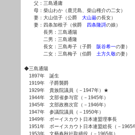
父：三島通庸
母：柴山わか（鹿児島、柴山権介の二女）
妻：大山信子（公爵
大山巌
の長女）
妻：四条加根子（侯爵
四条隆謌
の娘）
長男：三島通陽
二男：三島通隆
長女：三島寿子（子爵
阪谷希一
の妻）
二女：三島梅子（伯爵
土方久敬
の妻）
◆三島通陽
1897年 誕生
1919年 子爵襲爵
1929年 貴族院議員（－1947年）★
1944年 文部省参与官（－1945年）
1945年 文部政務次官（－1946年）
1947年 参議院議員（－1950年）
1949年 ボーイスカウト日本連盟理事長
1951年 ボーイスカウト日本連盟総長（－1965
1953年 文藝春秋社取締役（－1965年）