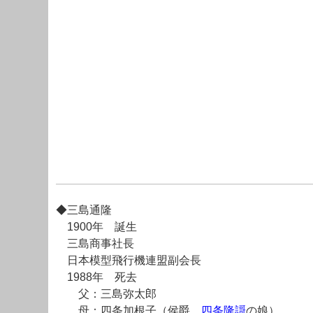
◆三島通隆
1900年 誕生
三島商事社長
日本模型飛行機連盟副会長
1988年 死去
父：三島弥太郎
母：四条加根子（侯爵
四条隆謌
の娘）