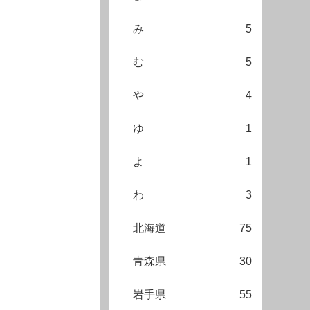
み
5
む
5
や
4
ゆ
1
よ
1
わ
3
北海道
75
青森県
30
岩手県
55