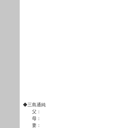
◆三島通純
父：
母：
妻：