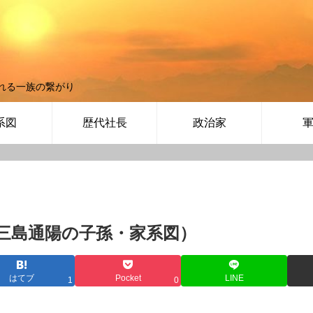
れる一族の繋がり
系図
歴代社長
政治家
三島通陽の子孫・家系図）
はてブ
Pocket
LINE
1
0