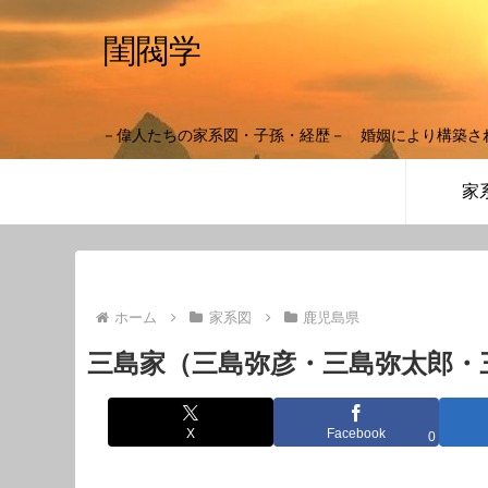
閨閥学
－偉人たちの家系図・子孫・経歴－ 婚姻により構築さ
家
ホーム
家系図
鹿児島県
三島家（三島弥彦・三島弥太郎・
X
Facebook
0