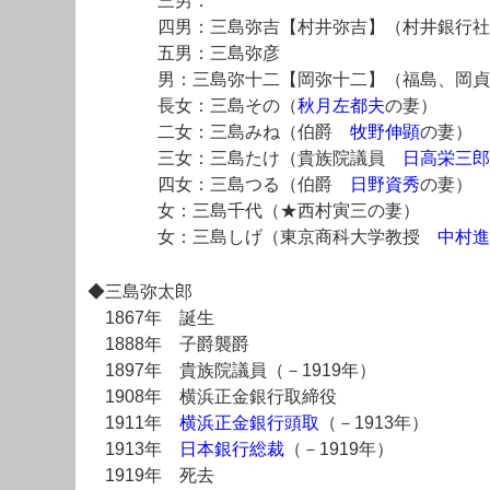
三男：
四男：三島弥吉【村井弥吉】（村井銀行
五男：三島弥彦
男：三島弥十二【岡弥十二】（福島、岡貞
長女：三島その（
秋月左都夫
の妻）
二女：三島みね（伯爵
牧野伸顕
の妻）
三女：三島たけ（貴族院議員
日高栄三郎
四女：三島つる（伯爵
日野資秀
の妻）
女：三島千代（★西村寅三の妻）
女：三島しげ（東京商科大学教授
中村進
◆三島弥太郎
1867年 誕生
1888年 子爵襲爵
1897年 貴族院議員（－1919年）
1908年 横浜正金銀行取締役
1911年
横浜正金銀行頭取
（－1913年）
1913年
日本銀行総裁
（－1919年）
1919年 死去