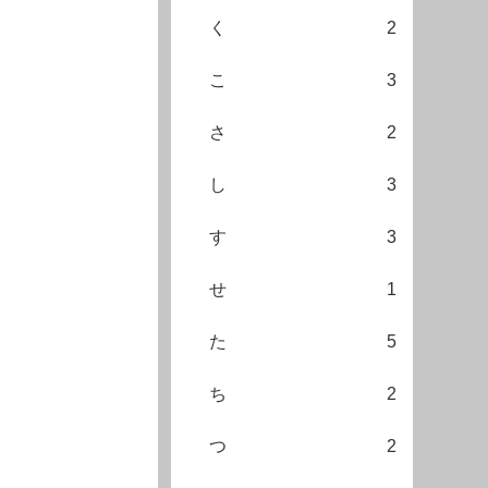
く
2
こ
3
さ
2
し
3
す
3
せ
1
た
5
ち
2
つ
2