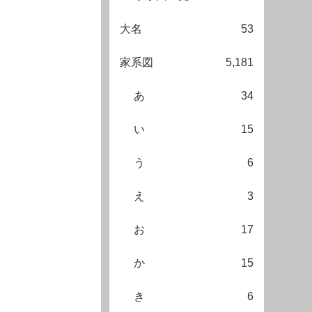
大名
53
家系図
5,181
あ
34
い
15
う
6
え
3
お
17
か
15
き
6