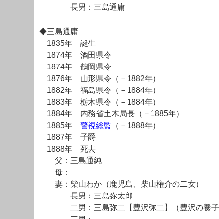
長男：三島通庸
◆三島通庸
1835年 誕生
1874年 酒田県令
1874年 鶴岡県令
1876年 山形県令（－1882年）
1882年 福島県令（－1884年）
1883年 栃木県令（－1884年）
1884年 内務省土木局長（－1885年）
1885年
警視総監
（－1888年）
1887年 子爵
1888年 死去
父：三島通純
母：
妻：柴山わか（鹿児島、柴山権介の二女）
長男：三島弥太郎
二男：三島弥二【豊沢弥二】（豊沢の養子、