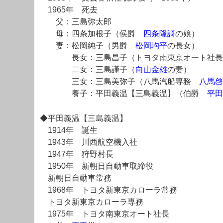
1965年 死去
父：三島弥太郎
母：四条加根子（侯爵
四条隆謌
の娘）
妻：松岡純子（男爵
松岡均平
の長女）
長女：三島昌子（トヨタ南東京オート社長 
二女：三島謹子（
向山金雄
の妻）
三女：三島美弥子（八馬汽船専務
八馬啓
養子：平田義温【三島義温】（伯爵
平田
◆平田義温【三島義温】
1914年 誕生
1943年 川西航空機入社
1947年 狩野村長
1950年 新朝日自動車取締役
新朝日自動車常務
1968年 トヨタ新東京カローラ常務
トヨタ新東京カローラ専務
1975年 トヨタ南東京オート社長