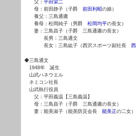
父：
平田栄二
母：前田静子（子爵
前田利昭
の娘）
養父：三島通庸
養母：松岡純子（男爵
松岡均平
の長女）
妻：三島昌子（子爵 三島通庸の長女）
長男：三島通文
長女：三島紘子（西沢スポーツ副社長
西
◆三島通文
1948年 誕生
山武ハネウエル
ネミコン社長
山武執行役員
父：平田義温【三島義温】
母：三島昌子（子爵 三島通庸の長女）
妻：能美淑子（能美防災会長
能美正
の二女）