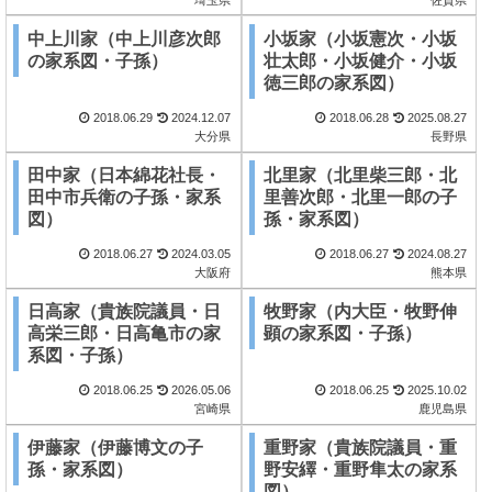
中上川家（中上川彦次郎
小坂家（小坂憲次・小坂
の家系図・子孫）
壮太郎・小坂健介・小坂
徳三郎の家系図）
2018.06.29
2024.12.07
2018.06.28
2025.08.27
大分県
長野県
田中家（日本綿花社長・
北里家（北里柴三郎・北
田中市兵衛の子孫・家系
里善次郎・北里一郎の子
図）
孫・家系図）
2018.06.27
2024.03.05
2018.06.27
2024.08.27
大阪府
熊本県
日高家（貴族院議員・日
牧野家（内大臣・牧野伸
高栄三郎・日高亀市の家
顕の家系図・子孫）
系図・子孫）
2018.06.25
2026.05.06
2018.06.25
2025.10.02
宮崎県
鹿児島県
伊藤家（伊藤博文の子
重野家（貴族院議員・重
孫・家系図）
野安繹・重野隼太の家系
図）