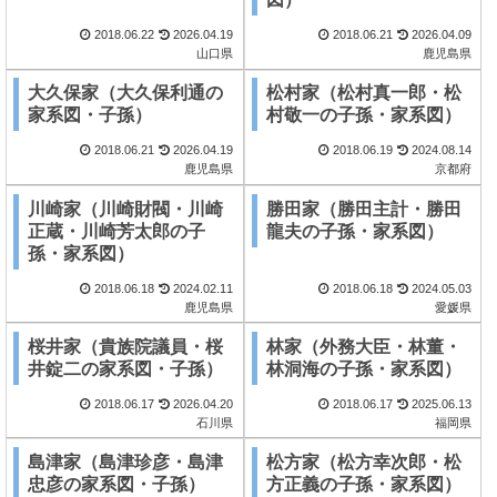
2018.06.22
2026.04.19
2018.06.21
2026.04.09
山口県
鹿児島県
大久保家（大久保利通の
松村家（松村真一郎・松
家系図・子孫）
村敬一の子孫・家系図）
2018.06.21
2026.04.19
2018.06.19
2024.08.14
鹿児島県
京都府
川崎家（川崎財閥・川崎
勝田家（勝田主計・勝田
正蔵・川崎芳太郎の子
龍夫の子孫・家系図）
孫・家系図）
2018.06.18
2024.02.11
2018.06.18
2024.05.03
鹿児島県
愛媛県
桜井家（貴族院議員・桜
林家（外務大臣・林董・
井錠二の家系図・子孫）
林洞海の子孫・家系図）
2018.06.17
2026.04.20
2018.06.17
2025.06.13
石川県
福岡県
島津家（島津珍彦・島津
松方家（松方幸次郎・松
忠彦の家系図・子孫）
方正義の子孫・家系図）