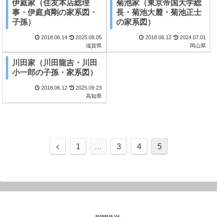
伊庭家（住友本店総理
菊池家（東京帝国大学総
事・伊庭貞剛の家系図・
長・菊池大麓・菊池正士
子孫）
の家系図）
2018.06.14
2025.08.05
2018.06.12
2024.07.01
滋賀県
岡山県
川田家（川田龍吉・川田
小一郎の子孫・家系図）
2018.06.12
2025.09.23
高知県
前
1
…
3
4
5
へ