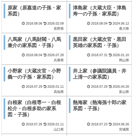
原家（原嘉道の子孫・家
津島家（大蔵大臣・津島
系図）
寿一の子孫・家系図）
2018.08.06
2026.02.09
2018.08.04
2024.06.12
長野県
香川県
八馬家（八馬財閥・八馬
黒田家（大蔵次官・黒田
兼介の家系図・子孫）
英雄の家系図・子孫）
2018.08.04
2026.07.28
2018.07.31
2026.01.10
兵庫県
岡山県
小野家（大蔵次官・小野
井上家（参議院議員・井
義一の子孫・家系図）
上清一の家系図）
2018.07.29
2026.01.11
2018.07.29
2026.04.20
高知県
富山県
白根家（白根専一・白根
熱海家（熱海孫十郎の家
松介・白根多助の家系
系図・子孫）
図・子孫）
2018.07.26
2026.01.11
2018.07.23
2024.06.26
山口県
宮城県