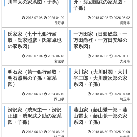
川幸太の家系図・子孫）
允・渡辺国武の家系図・
子孫）
2018.07.08
2026.04.20
2018.07.08
2026.08.02
長野県
長野県
氏家家（七十七銀行頭
一万田家（日銀総裁・一
取・氏家照彦・氏家卓也
万田尚登・一万田安城の
の家系図）
家系図）
2018.07.04
2026.04.18
2018.07.03
2026.01.11
宮城県
大分県
明石家（第一銀行頭取・
大川家（大川財閥・大川
明石照男の子孫・家系
平三郎・大川慶次郎の家
図）
系図・子孫）
2018.06.30
2024.06.10
2018.06.30
2024.04.08
岡山県
埼玉県
渋沢家（渋沢栄一・渋沢
藤山家（藤山愛一郎・藤
正雄・渋沢武之助の家系
山雷太・藤山覚一郎の家
図・子孫）
系図・子孫）
2018.06.30
2026.03.26
2018.06.30
2025.09.09
埼玉県
佐賀県