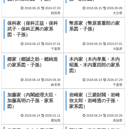
2018.06.15
2024.07.03
2018.06.15
2026.05.05
秋田県
大分県
保科家（保科正益・保科
幣原家（幣原喜重郎の家
武子・保科正興の家系
系図・子孫）
図・子孫）
2018.06.15
2024.07.01
2018.06.15
2024.07.01
千葉県
大阪府
郷家（郷誠之助・郷純造
木内家（木内孝胤・木内
の家系図・子孫）
昭胤・木内重四郎の家系
図）
2018.06.14
2024.06.30
2018.06.14
2026.07.24
岐阜県
千葉県
加藤家（内閣総理大臣・
岩崎家（三菱財閥・岩崎
加藤高明の子孫・家系
弥太郎・岩崎透の子孫・
図）
家系図）
2018.06.14
2026.01.11
2018.06.14
2026.03.26
愛知県
高知県