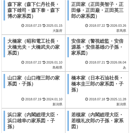
森下家（森下仁丹社長・
正田家（正田美智子・正
森下雄司・森下泰・森下
田修・正田巌・正田英三
博の家系図）
郎の家系図）
2018.07.23
2025.01.15
2018.07.22
2026.03.26
大阪府
群馬県
大橋家（昭和電工社長・
安倍家（警視総監・安倍
大橋光夫・大橋武夫の家
源基・安倍基雄の子孫・
系図）
家系図）
2018.07.22
2026.01.10
2018.07.21
2026.06.04
島根県
あ
山口家（山口権三郎の家
橋本家（日本石油社長・
系図・子孫）
橋本圭三郎の家系図・子
孫）
2018.07.19
2024.01.10
2018.07.18
2025.11.28
新潟県
新潟県
浜口家（内閣総理大臣・
若槻家（内閣総理大臣・
浜口雄幸の家系図・子
若槻礼次郎の子孫・家系
孫）
図）