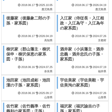
2018.06.17
2025.10.05
2018.06.17
2026.04.19
鹿児島県
鹿児島県
後藤家（後藤象二郎の子
入江家（侍従長・入江相
孫・家系図）
政・入江為守・入江為年
の家系図）
2018.06.17
2026.04.19
2018.06.17
2024.07.26
高知県
京都府
柳沢家（郡山藩主・柳沢
酒井家（小浜藩主・酒井
保申・柳沢保恵の家系
忠義・酒井忠氏の子孫・
図・子孫）
家系図）
2018.06.16
2024.07.25
2018.06.16
2024.07.19
奈良県
福井県
池田家（池田成彬・池田
宇佐美家（宇佐美毅・宇
潔の子孫・家系図）
佐美洵の家系図）
2018.06.16
2025.09.17
2018.06.16
2024.07.26
山形県
山形県
佐竹家（佐竹義準・佐竹
福沢家（福沢諭吉の子
義利の家系図・子孫）
孫・家系図）