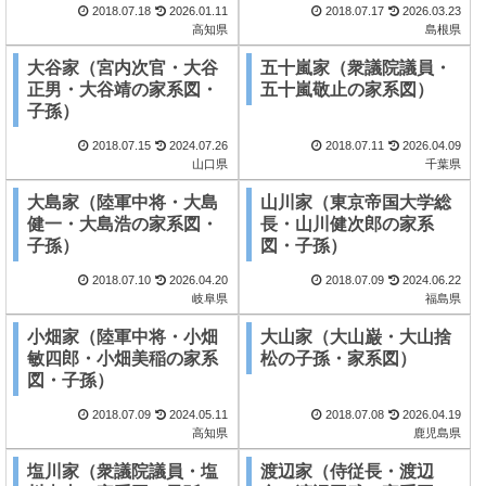
2018.07.18
2026.01.11
2018.07.17
2026.03.23
高知県
島根県
大谷家（宮内次官・大谷
五十嵐家（衆議院議員・
正男・大谷靖の家系図・
五十嵐敬止の家系図）
子孫）
2018.07.15
2024.07.26
2018.07.11
2026.04.09
山口県
千葉県
大島家（陸軍中将・大島
山川家（東京帝国大学総
健一・大島浩の家系図・
長・山川健次郎の家系
子孫）
図・子孫）
2018.07.10
2026.04.20
2018.07.09
2024.06.22
岐阜県
福島県
小畑家（陸軍中将・小畑
大山家（大山巌・大山捨
敏四郎・小畑美稲の家系
松の子孫・家系図）
図・子孫）
2018.07.09
2024.05.11
2018.07.08
2026.04.19
高知県
鹿児島県
塩川家（衆議院議員・塩
渡辺家（侍従長・渡辺