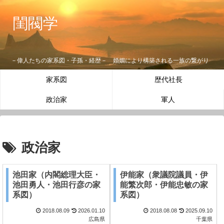
閨閥学
－偉人たちの家系図・子孫・経歴－ 婚姻により構築される一族の繋がり
家系図
歴代社長
政治家
軍人
政治家
池田家（内閣総理大臣・
伊能家（衆議院議員・伊
池田勇人・池田行彦の家
能繁次郎・伊能忠敏の家
系図）
系図）
2018.08.09
2026.01.10
2018.08.08
2025.09.10
広島県
千葉県